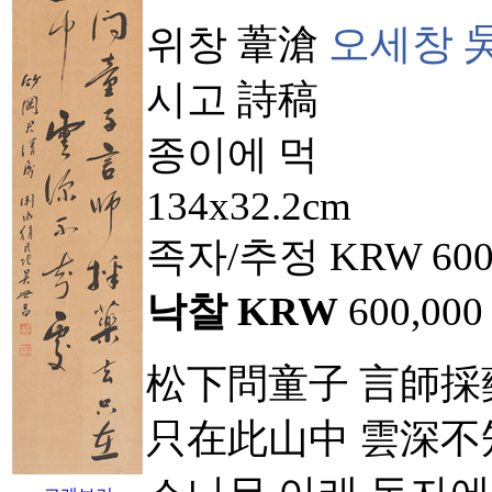
오세창 
위창 葦滄
시고 詩稿
종이에 먹
134x32.2cm
족자/
추정
KRW
600
낙찰 KRW
600,000
松下問童子 言師採
只在此山中 雲深不